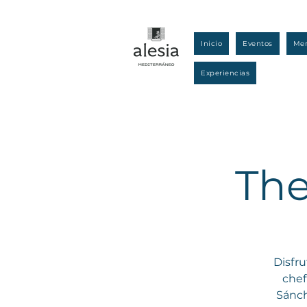
Inicio
Eventos
Me
Experiencias
The
Disfru
chef
Sánch