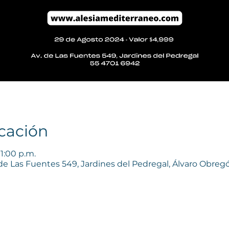
icación
11:00 p.m.
 de Las Fuentes 549, Jardines del Pedregal, Álvaro Obre