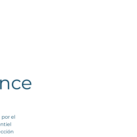
ence
 por el
ntiel
ección